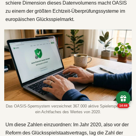
schiere Dimension dieses Datenvolumens macht OASIS
zu einem der größten Echtzeit-Überprüfungssysteme im
europäischen Glücksspielmarkt.
Das OASIS-Sperrsystem verzeichnet 367.000 aktive Spielersperren —
14:43
ein Achtfaches des Wertes von 2020.
Um diese Zahlen einzuordnen: Im Jahr 2020, also vor der
Reform des Glücksspielstaatsvertrags, lag die Zahl der