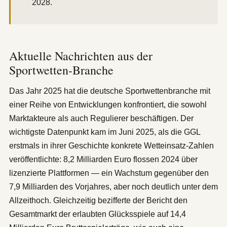
2028.
Aktuelle Nachrichten aus der
Sportwetten-Branche
Das Jahr 2025 hat die deutsche Sportwettenbranche mit
einer Reihe von Entwicklungen konfrontiert, die sowohl
Marktakteure als auch Regulierer beschäftigen. Der
wichtigste Datenpunkt kam im Juni 2025, als die GGL
erstmals in ihrer Geschichte konkrete Wetteinsatz-Zahlen
veröffentlichte: 8,2 Milliarden Euro flossen 2024 über
lizenzierte Plattformen — ein Wachstum gegenüber den
7,9 Milliarden des Vorjahres, aber noch deutlich unter dem
Allzeithoch. Gleichzeitig bezifferte der Bericht den
Gesamtmarkt der erlaubten Glücksspiele auf 14,4