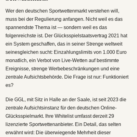
Wer den deutschen Sportwettenmarkt verstehen will,
muss bei der Regulierung anfangen. Nicht weil es das
spannendste Thema ist — sondern weil es das
folgenreichste ist. Der Glücksspielstaatsvertrag 2021 hat
ein System geschaffen, das in seiner Strenge weltweit
seinesgleichen sucht: Einzahlungslimits von 1.000 Euro
monatlich, ein Verbot von Live-Wetten auf bestimmte
Ereignisse, strenge Werbebeschränkungen und eine
zentrale Aufsichtsbehörde. Die Frage ist nur: Funktioniert
es?
Die GGL, mit Sitz in Halle an der Saale, ist seit 2023 die
zentrale Aufsichtsinstanz für den deutschen Online-
Glücksspielmarkt. Ihre Whitelist umfasst derzeit 29
lizenzierte Sportwettenanbieter. Ein Detail, das selten
erwähnt wird: Die überwiegende Mehrheit dieser