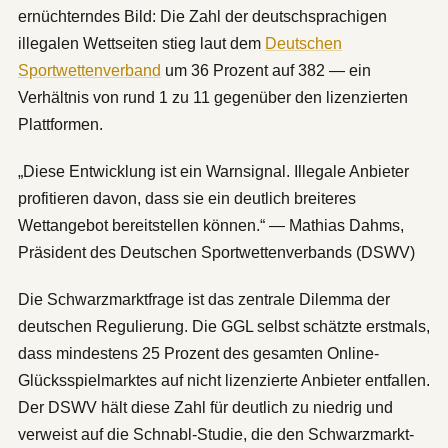
ernüchterndes Bild: Die Zahl der deutschsprachigen
illegalen Wettseiten stieg laut dem
Deutschen
Sportwettenverband
um 36 Prozent auf 382 — ein
Verhältnis von rund 1 zu 11 gegenüber den lizenzierten
Plattformen.
„Diese Entwicklung ist ein Warnsignal. Illegale Anbieter
profitieren davon, dass sie ein deutlich breiteres
Wettangebot bereitstellen können.“ — Mathias Dahms,
Präsident des Deutschen Sportwettenverbands (DSWV)
Die Schwarzmarktfrage ist das zentrale Dilemma der
deutschen Regulierung. Die GGL selbst schätzte erstmals,
dass mindestens 25 Prozent des gesamten Online-
Glücksspielmarktes auf nicht lizenzierte Anbieter entfallen.
Der DSWV hält diese Zahl für deutlich zu niedrig und
verweist auf die Schnabl-Studie, die den Schwarzmarkt-