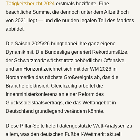
Tätigkeitsbericht 2024
erstmals bezifferte. Eine
beachtliche Summe, die dennoch unter dem Allzeithoch
von 2021 liegt — und die nur den legalen Teil des Marktes
abbildet.
Die Saison 2025/26 bringt dabei ihre ganz eigene
Dynamik mit. Die Bundesliga generiert Rekordumsätze,
der Schwarzmarkt wächst trotz behördlicher Offensive,
und am Horizont zeichnet sich mit der WM 2026 in
Nordamerika das nächste Großereignis ab, das die
Branche elektrisiert. Gleichzeitig arbeitet die
Innenministerkonferenz an einer Reform des
Glücksspielstaatsvertrags, die das Wettangebot in
Deutschland grundlegend verändern könnte.
Diese Pillar-Seite liefert datengestützte Wett-Analysen zu
allem, was den deutschen Fußball-Wettmarkt aktuell