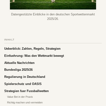
Datengestützte Einblicke in den deutschen Sportwettenmarkt
2025/26.
INHALT
Ueberblick: Zahlen, Regeln, Strategien
Einfuehrung: Was den Wettmarkt bewegt
Aktuelle Nachrichten
Bundesliga 2025/26
Regulierung in Deutschland
Spielerschutz und OASIS
Strategien fuer Fussballwetten
Value Bet in der Praxis
Richtig machen und vermeiden