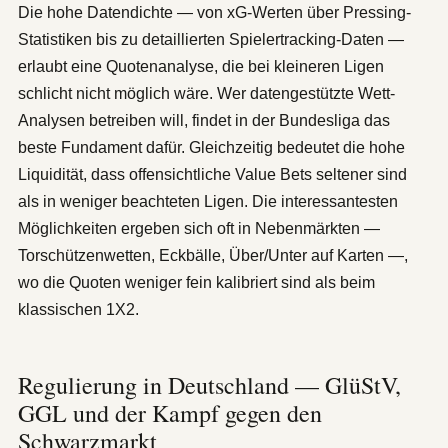
Die hohe Datendichte — von xG-Werten über Pressing-
Statistiken bis zu detaillierten Spielertracking-Daten —
erlaubt eine Quotenanalyse, die bei kleineren Ligen
schlicht nicht möglich wäre. Wer datengestützte Wett-
Analysen betreiben will, findet in der Bundesliga das
beste Fundament dafür. Gleichzeitig bedeutet die hohe
Liquidität, dass offensichtliche Value Bets seltener sind
als in weniger beachteten Ligen. Die interessantesten
Möglichkeiten ergeben sich oft in Nebenmärkten —
Torschützenwetten, Eckbälle, Über/Unter auf Karten —,
wo die Quoten weniger fein kalibriert sind als beim
klassischen 1X2.
Regulierung in Deutschland — GlüStV,
GGL und der Kampf gegen den
Schwarzmarkt