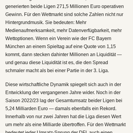
generierten beide Ligen 271,5 Millionen Euro operativen
Gewinn. Für den Wettmarkt sind solche Zahlen nicht nur
Hintergrundmusik. Sie bedeuten: Mehr
Medienaufmerksamkeit, mehr Datenverfügbarkeit, mehr
Wettoptionen. Wenn ein Verein wie der FC Bayern
München an einem Spieltag auf eine Quote von 1,15
kommt, dann stecken dahinter Millionen an Liquidität —
und genau diese Liquidität ist es, die den Spread
schmaler macht als bei einer Partie in der 3. Liga.
Diese wirtschaftliche Dynamik spiegelt sich auch in der
Entwicklung der vergangenen Jahre wider. Noch in der
Saison 2022/23 lag der Gesamtumsatz beider Ligen bei
5,24 Milliarden Euro — damals ebenfalls ein Rekord.
Innerhalb von nur zwei Jahren hat die Liga diesen Wert
um mehr als eine Milliarde übertroffen. Für den Wettmarkt
bedeutet jeder Umsatz-Sprung der DFL auch einen