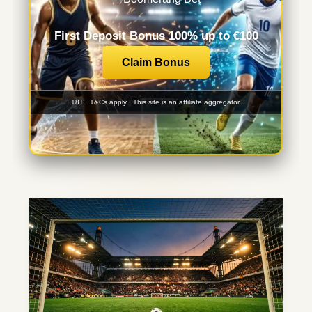
First Deposit Bonus 100% up to €100
Claim Bonus
18+ · T&Cs apply · This site is an affiliate aggregator.