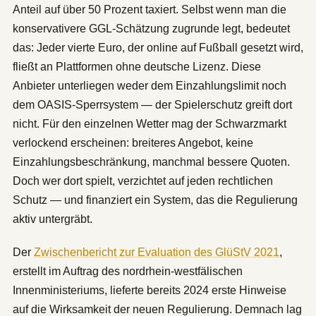
Anteil auf über 50 Prozent taxiert. Selbst wenn man die
konservativere GGL-Schätzung zugrunde legt, bedeutet
das: Jeder vierte Euro, der online auf Fußball gesetzt wird,
fließt an Plattformen ohne deutsche Lizenz. Diese
Anbieter unterliegen weder dem Einzahlungslimit noch
dem OASIS-Sperrsystem — der Spielerschutz greift dort
nicht. Für den einzelnen Wetter mag der Schwarzmarkt
verlockend erscheinen: breiteres Angebot, keine
Einzahlungsbeschränkung, manchmal bessere Quoten.
Doch wer dort spielt, verzichtet auf jeden rechtlichen
Schutz — und finanziert ein System, das die Regulierung
aktiv untergräbt.
Der
Zwischenbericht zur Evaluation des GlüStV 2021
,
erstellt im Auftrag des nordrhein-westfälischen
Innenministeriums, lieferte bereits 2024 erste Hinweise
auf die Wirksamkeit der neuen Regulierung. Demnach lag