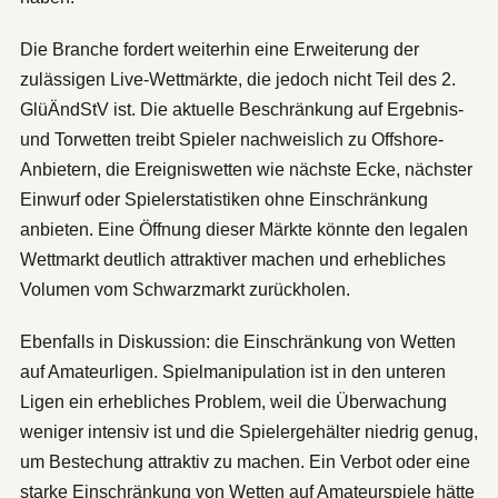
Die Branche fordert weiterhin eine Erweiterung der
zulässigen Live-Wettmärkte, die jedoch nicht Teil des 2.
GlüÄndStV ist. Die aktuelle Beschränkung auf Ergebnis-
und Torwetten treibt Spieler nachweislich zu Offshore-
Anbietern, die Ereigniswetten wie nächste Ecke, nächster
Einwurf oder Spielerstatistiken ohne Einschränkung
anbieten. Eine Öffnung dieser Märkte könnte den legalen
Wettmarkt deutlich attraktiver machen und erhebliches
Volumen vom Schwarzmarkt zurückholen.
Ebenfalls in Diskussion: die Einschränkung von Wetten
auf Amateurligen. Spielmanipulation ist in den unteren
Ligen ein erhebliches Problem, weil die Überwachung
weniger intensiv ist und die Spielergehälter niedrig genug,
um Bestechung attraktiv zu machen. Ein Verbot oder eine
starke Einschränkung von Wetten auf Amateurspiele hätte