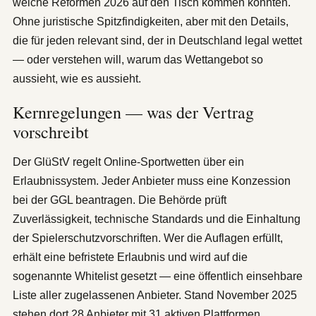
welche Reformen 2026 auf den Tisch kommen könnten.
Ohne juristische Spitzfindigkeiten, aber mit den Details,
die für jeden relevant sind, der in Deutschland legal wettet
— oder verstehen will, warum das Wettangebot so
aussieht, wie es aussieht.
Kernregelungen — was der Vertrag
vorschreibt
Der GlüStV regelt Online-Sportwetten über ein
Erlaubnissystem. Jeder Anbieter muss eine Konzession
bei der GGL beantragen. Die Behörde prüft
Zuverlässigkeit, technische Standards und die Einhaltung
der Spielerschutzvorschriften. Wer die Auflagen erfüllt,
erhält eine befristete Erlaubnis und wird auf die
sogenannte Whitelist gesetzt — eine öffentlich einsehbare
Liste aller zugelassenen Anbieter. Stand November 2025
stehen dort 28 Anbieter mit 31 aktiven Plattformen.