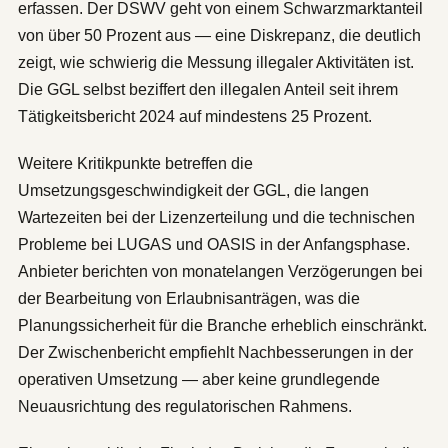
erfassen. Der DSWV geht von einem Schwarzmarktanteil
von über 50 Prozent aus — eine Diskrepanz, die deutlich
zeigt, wie schwierig die Messung illegaler Aktivitäten ist.
Die GGL selbst beziffert den illegalen Anteil seit ihrem
Tätigkeitsbericht 2024 auf mindestens 25 Prozent.
Weitere Kritikpunkte betreffen die
Umsetzungsgeschwindigkeit der GGL, die langen
Wartezeiten bei der Lizenzerteilung und die technischen
Probleme bei LUGAS und OASIS in der Anfangsphase.
Anbieter berichten von monatelangen Verzögerungen bei
der Bearbeitung von Erlaubnisanträgen, was die
Planungssicherheit für die Branche erheblich einschränkt.
Der Zwischenbericht empfiehlt Nachbesserungen in der
operativen Umsetzung — aber keine grundlegende
Neuausrichtung des regulatorischen Rahmens.