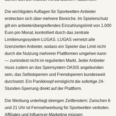
Die wichtigsten Auflagen für Sportwetten-Anbieter
erstrecken sich über mehrere Bereiche. Im Spielerschutz
gilt ein anbieterübergreifendes Einzahlungslimit von 1.000
Euro pro Monat, kontrolliert durch das zentrale
Limitierungssystem LUGAS. LUGAS vernetzt alle
lizenzierten Anbieter, sodass ein Spieler das Limit nicht
durch die Nutzung mehrerer Plattformen umgehen kann
— zumindest nicht im regulierten Markt. Jeder Anbieter
muss zudem an das Sperrsystem OASIS angebunden
sein, das Selbstsperren und Fremdsperren bundesweit
durchsetzt. Ein Panikknopf ermöglicht die sofortige 24-
Stunden-Sperrung direkt auf der Plattform.
Die Werbung unterliegt strengen Zeitfenstern: Zwischen 6
und 21 Uhr ist Fernsehwerbung für Sportwetten verboten.
Affiliates und Influencer-Marketing müssen