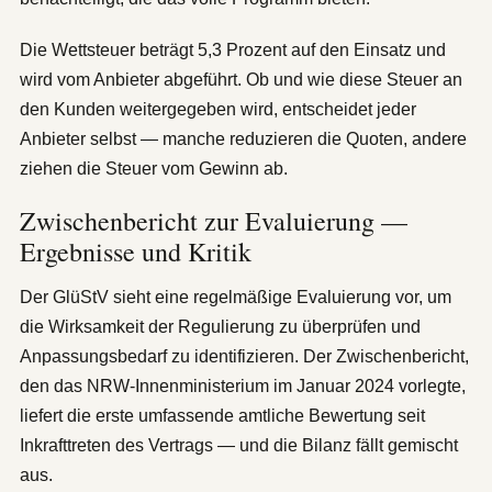
Die Wettsteuer beträgt 5,3 Prozent auf den Einsatz und
wird vom Anbieter abgeführt. Ob und wie diese Steuer an
den Kunden weitergegeben wird, entscheidet jeder
Anbieter selbst — manche reduzieren die Quoten, andere
ziehen die Steuer vom Gewinn ab.
Zwischenbericht zur Evaluierung —
Ergebnisse und Kritik
Der GlüStV sieht eine regelmäßige Evaluierung vor, um
die Wirksamkeit der Regulierung zu überprüfen und
Anpassungsbedarf zu identifizieren. Der Zwischenbericht,
den das NRW-Innenministerium im Januar 2024 vorlegte,
liefert die erste umfassende amtliche Bewertung seit
Inkrafttreten des Vertrags — und die Bilanz fällt gemischt
aus.