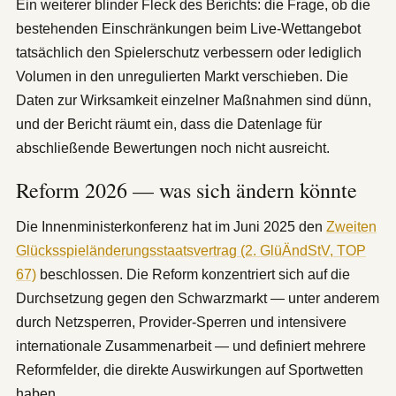
Ein weiterer blinder Fleck des Berichts: die Frage, ob die
bestehenden Einschränkungen beim Live-Wettangebot
tatsächlich den Spielerschutz verbessern oder lediglich
Volumen in den unregulierten Markt verschieben. Die
Daten zur Wirksamkeit einzelner Maßnahmen sind dünn,
und der Bericht räumt ein, dass die Datenlage für
abschließende Bewertungen noch nicht ausreicht.
Reform 2026 — was sich ändern könnte
Die Innenministerkonferenz hat im Juni 2025 den
Zweiten
Glücksspieländerungsstaatsvertrag (2. GlüÄndStV, TOP
67)
beschlossen. Die Reform konzentriert sich auf die
Durchsetzung gegen den Schwarzmarkt — unter anderem
durch Netzsperren, Provider-Sperren und intensivere
internationale Zusammenarbeit — und definiert mehrere
Reformfelder, die direkte Auswirkungen auf Sportwetten
haben.