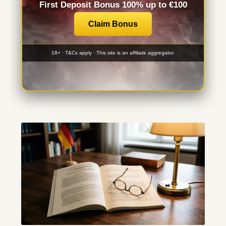
First Deposit Bonus 100% up to €100
Claim Bonus
18+ · T&Cs apply · This site is an affiliate aggregator.